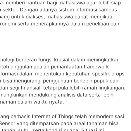
uga memberi bantuan bagi mahasiswa agar lebih siap
m sektor. Dengan adanya sistem informasi kampus
mpang untuk diakses, mahasiswa dapat mengikuti
gronomi serta menerapkannya dalam penelitian dan
nologi berperan fungsi krusial dalam meningkatkan
 contoh unggulan adalah pemanfaatan framework
informasi dalam menentukan kebutuhan spesifik crops
ni bisa mengurangi penggunaan berlebih pupuk dan
ri segi finansial, tetapi pula lebih ramah lingkungan.
emungkinkan mendukung analisis data serta lebih
tanaman dalam waktu nyata.
 yang berbasis Internet of Things telah memodernisasi
 Sensor yang ditempatkan pada areal tanaman bisa
nah, suhu, serta kondisi cuaca. Situasi ini