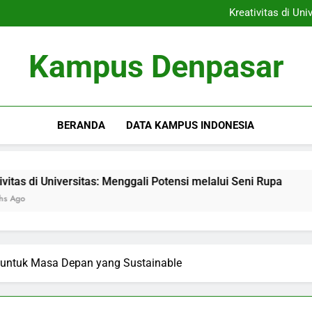
Inovasi di Kampus: Dari Kewi
Kreativitas di Un
Menyediakan Tempat Kerjas
Rantai Blok Pendidikan: Menci
Inovasi di Kampus: Dari Kewi
Kampus Denpasar
Kreativitas di Un
Menyediakan Tempat Kerjas
Rantai Blok Pendidikan: Menci
BERANDA
DATA KAMPUS INDONESIA
 Universitas: Menggali Potensi melalui Seni Rupa
Menyed
3 Months
n untuk Masa Depan yang Sustainable