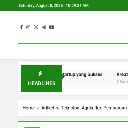
Skip
Saturday, August 8, 2026
10:09:32 AM
to
content
langan Mahasiswa ke Startup yang Sukses
Kreativitas di
3 Months Ago
HEADLINES
Home
Artikel
Teknologi Agrikultur: Pembarua