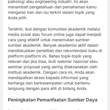
psikologi atau engineering industri. Ini akan
menambah pengetahuan dan pemahaman kamu
mengenai tren dan isu terkini dalam topik yang
Anda pilih.
Terakhir, ikut dengan komunitas akademik melalui
media sosial atau forum online juga dapat menjadi
cara yang efektif untuk menemukan sumber-
sumber akademik. Banyak akademisi aktif dalam
mendiskusikan penelitian dan rekomendasi buku di
platform-platform ini. Bahas topik-topik yang
relevan dan jika bisa, ikuti webinar nasional atau
seminar proposal yang sering dilaksanakan oleh
institusi akademik. Dengan cara ini, Anda akan
mendapatkan akses kepada informasi yang
berharga dan berkesempatan untuk bertemu
langsung dengan para ahli di bidang Anda.
Peningkatan Pemanfaatan Sumber Daya