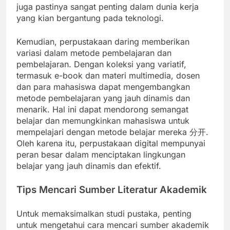
juga pastinya sangat penting dalam dunia kerja
yang kian bergantung pada teknologi.
Kemudian, perpustakaan daring memberikan
variasi dalam metode pembelajaran dan
pembelajaran. Dengan koleksi yang variatif,
termasuk e-book dan materi multimedia, dosen
dan para mahasiswa dapat mengembangkan
metode pembelajaran yang jauh dinamis dan
menarik. Hal ini dapat mendorong semangat
belajar dan memungkinkan mahasiswa untuk
mempelajari dengan metode belajar mereka 分开.
Oleh karena itu, perpustakaan digital mempunyai
peran besar dalam menciptakan lingkungan
belajar yang jauh dinamis dan efektif.
Tips Mencari Sumber Literatur Akademik
Untuk memaksimalkan studi pustaka, penting
untuk mengetahui cara mencari sumber akademik