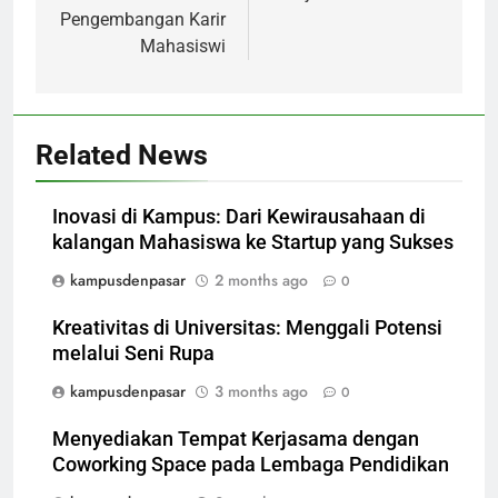
Pengembangan Karir
Mahasiswi
Related News
Inovasi di Kampus: Dari Kewirausahaan di
kalangan Mahasiswa ke Startup yang Sukses
kampusdenpasar
2 months ago
0
Kreativitas di Universitas: Menggali Potensi
melalui Seni Rupa
kampusdenpasar
3 months ago
0
Menyediakan Tempat Kerjasama dengan
Coworking Space pada Lembaga Pendidikan