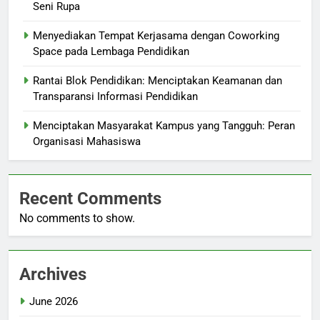
Seni Rupa
Menyediakan Tempat Kerjasama dengan Coworking
Space pada Lembaga Pendidikan
Rantai Blok Pendidikan: Menciptakan Keamanan dan
Transparansi Informasi Pendidikan
Menciptakan Masyarakat Kampus yang Tangguh: Peran
Organisasi Mahasiswa
Recent Comments
No comments to show.
Archives
June 2026