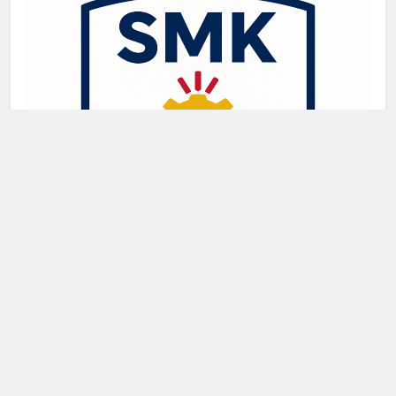
Newsmatic - News WordPress Theme 2026. Powered By
.
BlazeThemes