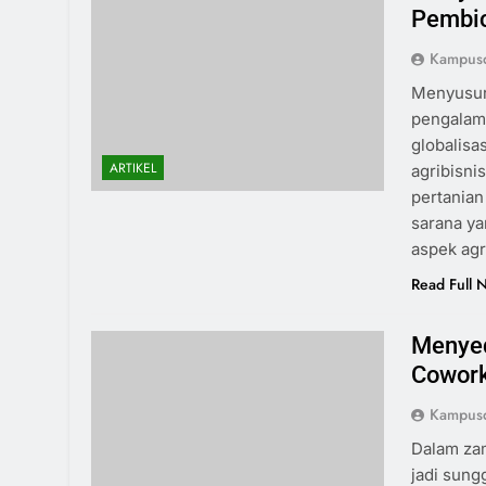
Pembic
Kampus
Menyusuri
pengalam
globalisa
ARTIKEL
agribisni
pertanian
sarana y
aspek agr
Read Full 
Menyed
Cowork
Kampus
Dalam zam
jadi sung