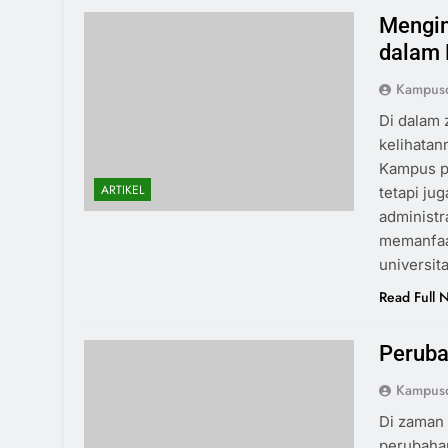
Mengi
dalam 
Kampus
Di dalam 
kelihatan
Kampus pi
ARTIKEL
tetapi ju
administr
memanfaat
universit
Read Full 
Peruba
Kampus
Di zaman 
perubahan