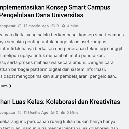
mplementasikan Konsep Smart Campus
Pengelolaan Dana Universitas
denpasar
12 Months Ago
0
4 Mins
zaman digital yang selalu berkembang, konsep smart campus
nya semakin penting untuk pengelolaan aset kampus.
ntar tidak hanya berkaitan dari penerapan teknologi canggih,
ga meliputi upaya untuk menambah mutu pendidikan,
asi, serta proses mahasiswa secara umum. Dengan cara
kan berbagai platform digital dan sistem informasi,
as dapat mengoptimalkan alur pembelajaran, pengelolaan…
News
han Luas Kelas: Kolaborasi dan Kreativitas
denpasar
11 Months Ago
0
5 Mins
sekarang ini, perubahan ruang kuliah bukan hanya hanya
 tampilan, namun juga mencerminkan jiwa kolaborasi dan