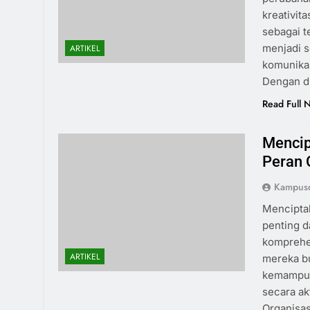
kreativit
sebagai t
menjadi 
ARTIKEL
komunikas
Dengan di
Read Full 
Mencip
Peran 
Kampus
Menciptak
penting d
komprehen
ARTIKEL
mereka b
kemampua
secara ak
Organisas