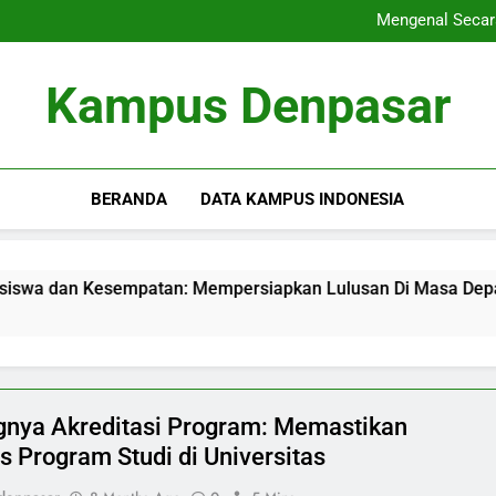
Menyelami Jagat Bisnis Per
Mengenal Secar
Kompetisi Karya Ilmiah Men
Perub
Menyelami Jagat Bisnis Per
Kampus Denpasar
Mengenal Secar
Kompetisi Karya Ilmiah Men
Perub
BERANDA
DATA KAMPUS INDONESIA
esempatan: Mempersiapkan Lulusan Di Masa Depan
gnya Akreditasi Program: Memastikan
as Program Studi di Universitas