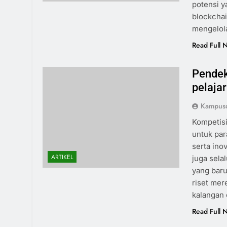
potensi y
blockchai
mengelol
Read Full 
Pendek
pelajar
Kampus
Kompetisi
untuk pa
serta ino
ARTIKEL
juga sela
yang baru
riset mer
kalangan 
Read Full 