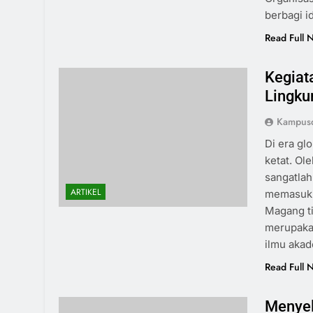
berbagi i
Read Full 
Kegiat
Lingku
Kampus
Di era gl
ketat. Ol
sangatlah
ARTIKEL
memasuki 
Magang ti
merupaka
ilmu aka
Read Full 
Menyel