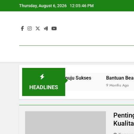
Skip
Thursday, August 6, 2026
12:05:47 PM
to
content
gkah Pertama Menuju Sukses
Bantuan Beasiswa dan K
9 Months Ago
HEADLINES
Pentin
Kualit