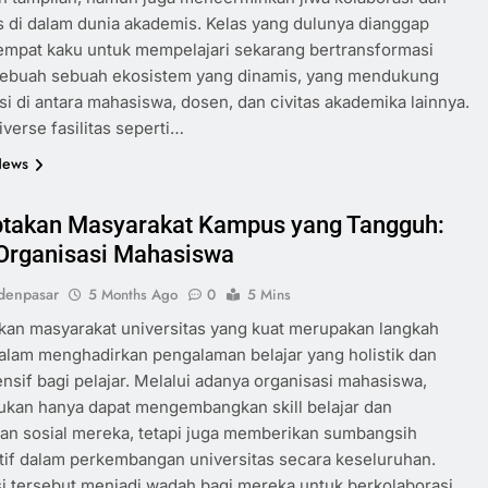
as di dalam dunia akademis. Kelas yang dulunya dianggap
empat kaku untuk mempelajari sekarang bertransformasi
sebuah sebuah ekosistem yang dinamis, yang mendukung
i di antara mahasiswa, dosen, dan civitas akademika lainnya.
verse fasilitas seperti…
News
takan Masyarakat Kampus yang Tangguh:
Organisasi Mahasiswa
denpasar
5 Months Ago
0
5 Mins
an masyarakat universitas yang kuat merupakan langkah
alam menghadirkan pengalaman belajar yang holistik dan
sif bagi pelajar. Melalui adanya organisasi mahasiswa,
ukan hanya dapat mengembangkan skill belajar dan
n sosial mereka, tetapi juga memberikan sumbangsih
tif dalam perkembangan universitas secara keseluruhan.
i tersebut menjadi wadah bagi mereka untuk berkolaborasi,