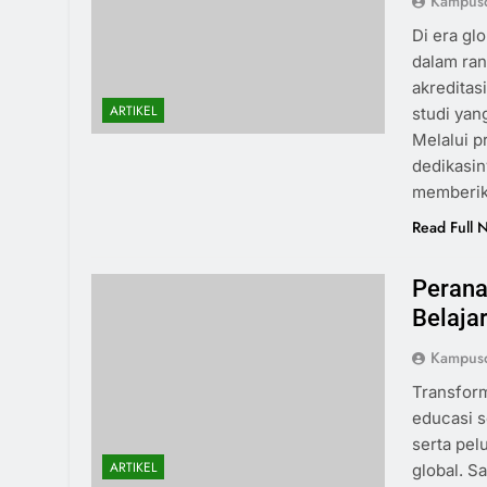
Kampus
Di era gl
dalam ran
akreditas
ARTIKEL
studi yan
Melalui p
dedikasin
memberik
Read Full 
Perana
Belajar
Kampus
Transform
educasi 
serta pe
ARTIKEL
global. S