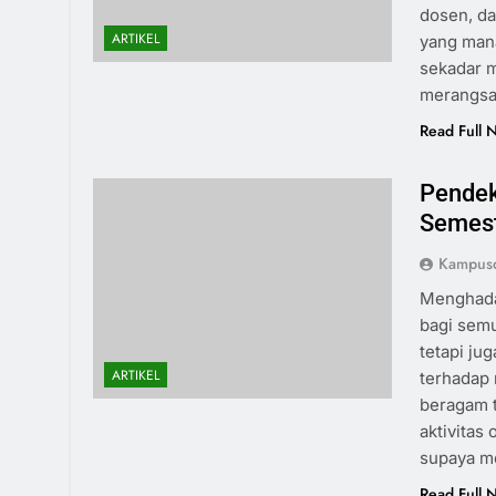
dosen, da
ARTIKEL
yang man
sekadar m
merangsa
Read Full 
Pendek
Semes
Kampus
Menghada
bagi semu
tetapi j
ARTIKEL
terhadap 
beragam t
aktivitas
supaya m
Read Full 