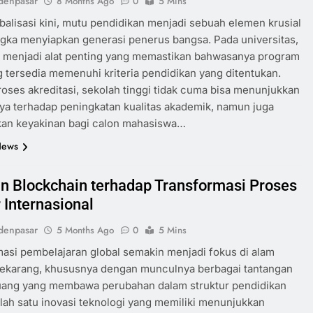
denpasar
8 Months Ago
0
5 Mins
obalisasi kini, mutu pendidikan menjadi sebuah elemen krusial
gka menyiapkan generasi penerus bangsa. Pada universitas,
i menjadi alat penting yang memastikan bahwasanya program
g tersedia memenuhi kriteria pendidikan yang ditentukan.
roses akreditasi, sekolah tinggi tidak cuma bisa menunjukkan
ya terhadap peningkatan kualitas akademik, namun juga
an keyakinan bagi calon mahasiswa…
News
n Blockchain terhadap Transformasi Proses
 Internasional
denpasar
5 Months Ago
0
5 Mins
asi pembelajaran global semakin menjadi fokus di alam
sekarang, khususnya dengan munculnya berbagai tantangan
luang yang membawa perubahan dalam struktur pendidikan
alah satu inovasi teknologi yang memiliki menunjukkan